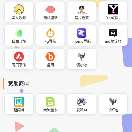
美女视频
随机壁纸
唱片播放
Yoo趣儿
自由飞翔
xg导航
momo导航
md编辑器
网页字体
备用
偶尔做
赞助商
(4)
趣闲赚
大流量卡
爱派AI
领红包