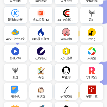
每日好图
每日听歌
每日视频
安卓影视
酷狗概念版
喜马拉雅FM
CCTV直播回看
最右
4275文件分享
60s信息聚合
全网热榜
itdog
影视文档
在线笔记
无知是福
应用宝
测速
画笔
IP查询
今日热榜
看小说
阅读器
手写文稿
字体下载